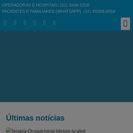
OPERADORAS E HOSPITAIS: (31) 3448-5338
PACIENTES E FAMILIARES (WHATSAPP): (31) 99309-0059
Clínic
Responsabil
Busc
Pergu
Traba
Últimas notícias