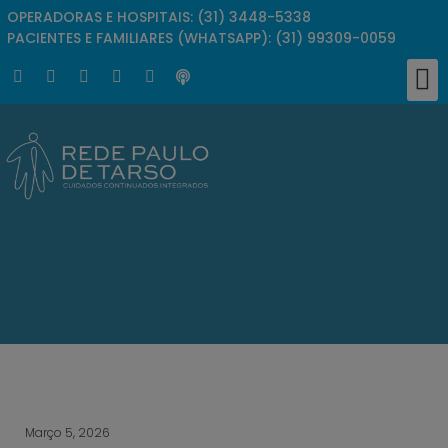
OPERADORAS E HOSPITAIS: (31) 3448-5338
PACIENTES E FAMILIARES (WHATSAPP): (31) 99309-0059
Clíni
Responsabi
Bus
Perg
Trab
Março 5, 2026