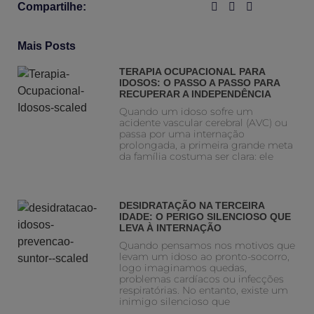
Compartilhe:
Mais Posts
TERAPIA OCUPACIONAL PARA
IDOSOS: O PASSO A PASSO PARA
RECUPERAR A INDEPENDÊNCIA
Quando um idoso sofre um
acidente vascular cerebral (AVC) ou
passa por uma internação
prolongada, a primeira grande meta
da família costuma ser clara: ele
DESIDRATAÇÃO NA TERCEIRA
IDADE: O PERIGO SILENCIOSO QUE
LEVA À INTERNAÇÃO
Quando pensamos nos motivos que
levam um idoso ao pronto-socorro,
logo imaginamos quedas,
problemas cardíacos ou infecções
respiratórias. No entanto, existe um
inimigo silencioso que