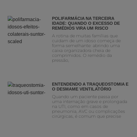
POLIFARMÁCIA NA TERCEIRA
IDADE: QUANDO O EXCESSO DE
REMÉDIOS VIRA UM RISCO
A rotina de muitas famílias que
cuidam de um idoso começa de
forma semelhante: abrindo uma
caixa organizadora cheia de
comprimidos. O remédio da
pressão,
ENTENDENDO A TRAQUEOSTOMIA E
O DESMAME VENTILATÓRIO
Quando um paciente passa por
uma internação grave e prolongada
na UTI, como em casos de
pneumonia, AVC ou complicações
cirúrgicas, é comum que precise