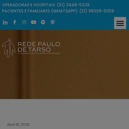
OPERADORAS E HOSPITAIS: (31) 3448-5338
PACIENTES E FAMILIARES (WHATSAPP): (31) 99309-0059
Clínica 
Responsabilidade
Busca
Pergunt
Trabalh
Abril 16, 2026