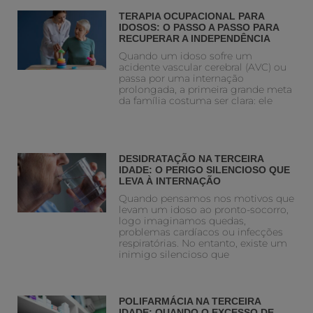
TERAPIA OCUPACIONAL PARA
IDOSOS: O PASSO A PASSO PARA
RECUPERAR A INDEPENDÊNCIA
Quando um idoso sofre um
acidente vascular cerebral (AVC) ou
passa por uma internação
prolongada, a primeira grande meta
da família costuma ser clara: ele
DESIDRATAÇÃO NA TERCEIRA
IDADE: O PERIGO SILENCIOSO QUE
LEVA À INTERNAÇÃO
Quando pensamos nos motivos que
levam um idoso ao pronto-socorro,
logo imaginamos quedas,
problemas cardíacos ou infecções
respiratórias. No entanto, existe um
inimigo silencioso que
POLIFARMÁCIA NA TERCEIRA
IDADE: QUANDO O EXCESSO DE