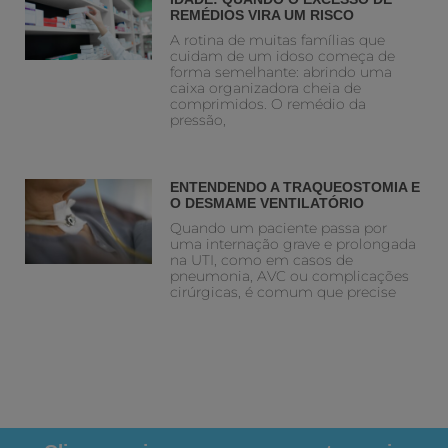
REMÉDIOS VIRA UM RISCO
A rotina de muitas famílias que
cuidam de um idoso começa de
forma semelhante: abrindo uma
caixa organizadora cheia de
comprimidos. O remédio da
pressão,
ENTENDENDO A TRAQUEOSTOMIA E
O DESMAME VENTILATÓRIO
Quando um paciente passa por
uma internação grave e prolongada
na UTI, como em casos de
pneumonia, AVC ou complicações
cirúrgicas, é comum que precise