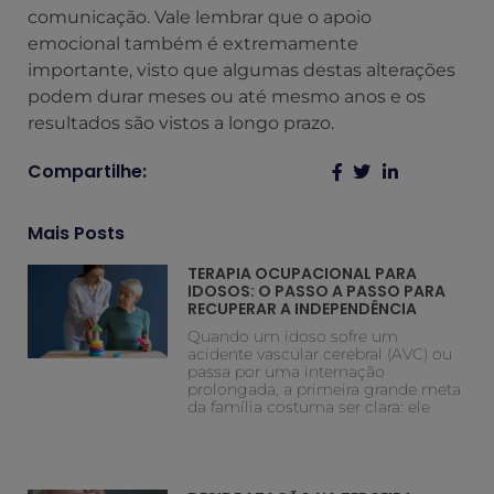
comunicação. Vale lembrar que o apoio
emocional também é extremamente
importante, visto que algumas destas alterações
podem durar meses ou até mesmo anos e os
resultados são vistos a longo prazo.
Compartilhe:
Mais Posts
TERAPIA OCUPACIONAL PARA
IDOSOS: O PASSO A PASSO PARA
RECUPERAR A INDEPENDÊNCIA
Quando um idoso sofre um
acidente vascular cerebral (AVC) ou
passa por uma internação
prolongada, a primeira grande meta
da família costuma ser clara: ele