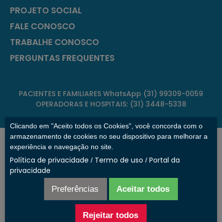
PROJETO SOCIAL
FALE CONOSCO
TRABALHE CONOSCO
PERGUNTAS FREQUENTES
PACIENTES E FAMILIARES WhatsApp (31) 99309-0059
OPERADORAS E HOSPITAIS: (31) 3448-5338
Clicando em "Aceito todos os Cookies", você concorda com o
armazenamento de cookies no seu dispositivo para melhorar a
CLÍNICA DE TRANSIÇÃO PAULO DE TARSO
experiência e navegação no site.
Política de privacidade
Termo de uso
Portal da
Rua Estoril, 207, São Francisco
/
/
privacidade
Belo Horizonte/MG – CEP:31255-190
Razão Social: Rede Paulo de Tarso
Preferências
Aceitar todos
CNPJ Clínica de Transição Paulo de Tarso: 17.226.044/0001-
37
Rejeitar todos
CNPJ Clínica de Transição Suntor: 17.226.044/0005-60