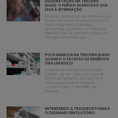
DESIDRATAÇÃO NA TERCEIRA
IDADE: O PERIGO SILENCIOSO QUE
LEVA À INTERNAÇÃO
Quando pensamos nos motivos que
levam um idoso ao pronto-socorro,
logo imaginamos quedas,
problemas cardíacos ou infecções
respiratórias. No entanto, existe um
inimigo silencioso que
POLIFARMÁCIA NA TERCEIRA IDADE:
QUANDO O EXCESSO DE REMÉDIOS
VIRA UM RISCO
A rotina de muitas famílias que
cuidam de um idoso começa de
forma semelhante: abrindo uma
caixa organizadora cheia de
comprimidos. O remédio da
pressão,
ENTENDENDO A TRAQUEOSTOMIA E
O DESMAME VENTILATÓRIO