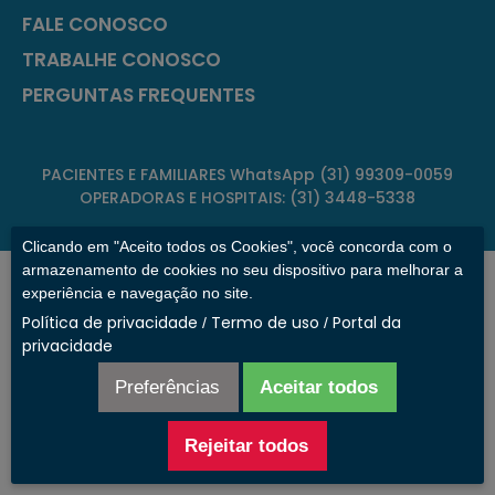
FALE CONOSCO
TRABALHE CONOSCO
PERGUNTAS FREQUENTES
PACIENTES E FAMILIARES WhatsApp (31) 99309-0059
OPERADORAS E HOSPITAIS: (31) 3448-5338
Clicando em "Aceito todos os Cookies", você concorda com o
armazenamento de cookies no seu dispositivo para melhorar a
CLÍNICA DE TRANSIÇÃO PAULO DE TARSO
experiência e navegação no site.
Política de privacidade
Termo de uso
Portal da
Rua Estoril, 207, São Francisco
/
/
privacidade
Belo Horizonte/MG – CEP:31255-190
Razão Social: Rede Paulo de Tarso
Preferências
Aceitar todos
CNPJ Clínica de Transição Paulo de Tarso: 17.226.044/0001-
37
Rejeitar todos
CNPJ Clínica de Transição Suntor: 17.226.044/0005-60