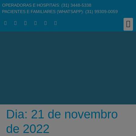
OPERADORAS E HOSPITAIS: (31) 3448-5338
PACIENTES E FAMILIARES (WHATSAPP): (31) 99309-0059
Clínic
Responsabil
Busc
Pergu
Traba
Dia:
21 de novembro
de 2022