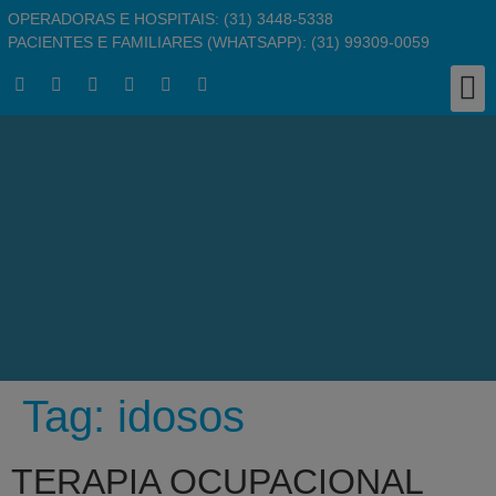
OPERADORAS E HOSPITAIS: (31) 3448-5338
PACIENTES E FAMILIARES (WHATSAPP): (31) 99309-0059
Clínic
Responsabil
Busc
Pergu
Traba
Tag:
idosos
TERAPIA OCUPACIONAL