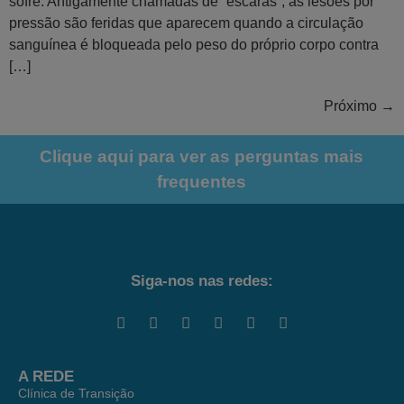
sofre. Antigamente chamadas de “escaras”, as lesões por
pressão são feridas que aparecem quando a circulação
sanguínea é bloqueada pelo peso do próprio corpo contra
[…]
Próximo
→
Clique aqui para ver as perguntas mais
frequentes
Siga-nos nas redes:
A REDE
Clínica de Transição