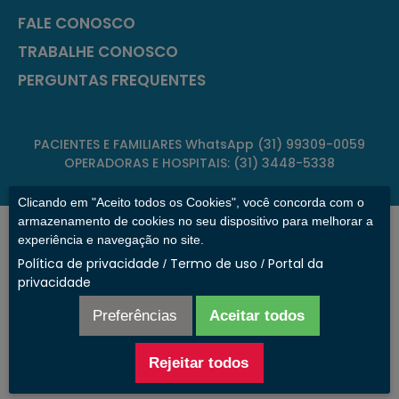
FALE CONOSCO
TRABALHE CONOSCO
PERGUNTAS FREQUENTES
PACIENTES E FAMILIARES WhatsApp (31) 99309-0059
OPERADORAS E HOSPITAIS: (31) 3448-5338
Clicando em "Aceito todos os Cookies", você concorda com o
armazenamento de cookies no seu dispositivo para melhorar a
CLÍNICA DE TRANSIÇÃO PAULO DE TARSO
experiência e navegação no site.
Política de privacidade
Termo de uso
Portal da
Rua Estoril, 207, São Francisco
/
/
privacidade
Belo Horizonte/MG – CEP:31255-190
Razão Social: Rede Paulo de Tarso
Preferências
Aceitar todos
CNPJ Clínica de Transição Paulo de Tarso: 17.226.044/0001-
37
Rejeitar todos
CNPJ Clínica de Transição Suntor: 17.226.044/0005-60