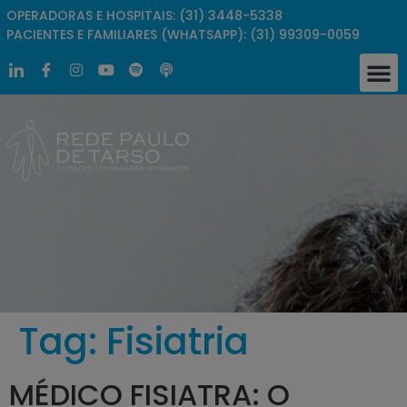
OPERADORAS E HOSPITAIS: (31) 3448-5338
PACIENTES E FAMILIARES (WHATSAPP): (31) 99309-0059
Tag:
Fisiatria
MÉDICO FISIATRA: O