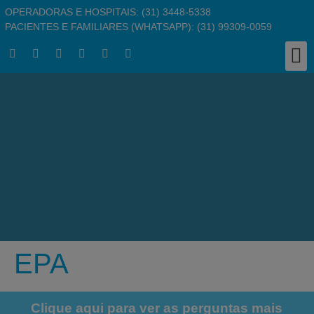
OPERADORAS E HOSPITAIS: (31) 3448-5338
PACIENTES E FAMILIARES (WHATSAPP): (31) 99309-0059
Clínic
Responsabil
Busc
Pergu
Traba
EPA
Clique aqui para ver as perguntas mais