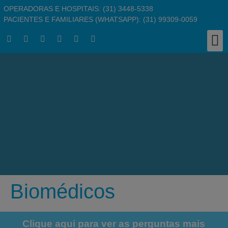
OPERADORAS E HOSPITAIS: (31) 3448-5338
PACIENTES E FAMILIARES (WHATSAPP): (31) 99309-0059
Clínic
Responsabil
Busc
Pergu
Traba
Biomédicos
Clique aqui para ver as perguntas mais