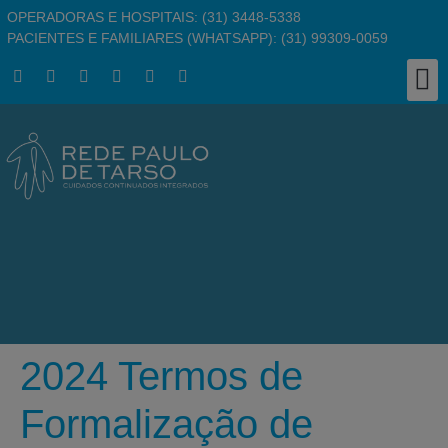
OPERADORAS E HOSPITAIS: (31) 3448-5338
PACIENTES E FAMILIARES (WHATSAPP): (31) 99309-0059
Clínic
Responsabil
Busc
Pergu
Traba
2024 Termos de
Formalização de